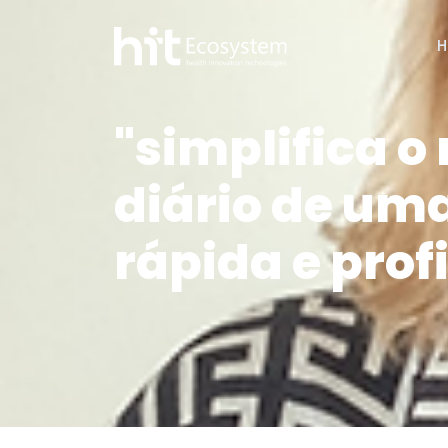
H
"simplifica o
diário de um
rápida e prof