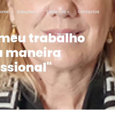
ome
Soluções
Sobre nós
Contactos
 meu trabalho
a maneira
issional"