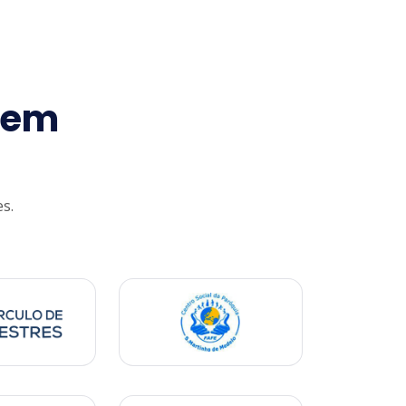
m em
s.