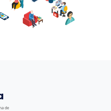
a
ma de