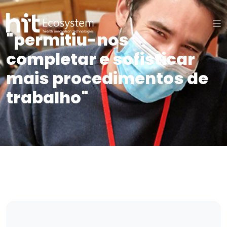
"permitiu-nos
completar e sofisticar
mais procedimentos de
trabalho"