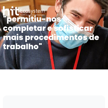
"permitiu-nos
completar e sofisticar
mais procedimentos de
trabalho"