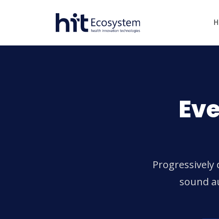
H
Eve
Progressively 
sound au