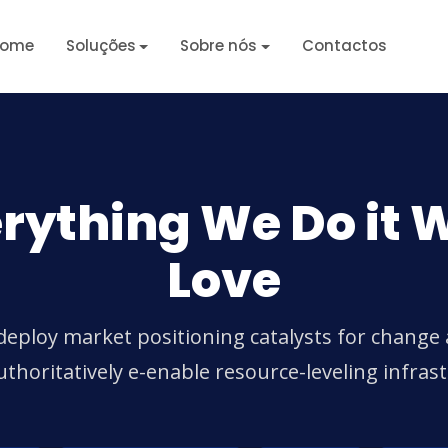
ome
Soluções
Sobre nós
Contactos
rything We Do it 
Love
deploy market positioning catalysts for change 
thoritatively e-enable resource-leveling infras