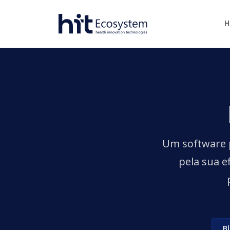
H
Um software p
pela sua e
B