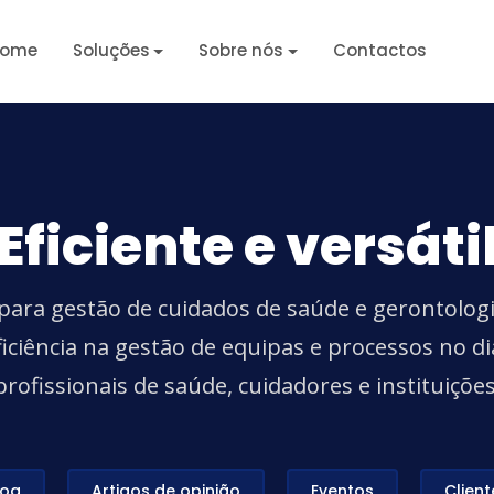
ome
Soluções
Sobre nós
Contactos
Eficiente e versáti
ara gestão de cuidados de saúde e gerontolog
ficiência na gestão de equipas e processos no di
profissionais de saúde, cuidadores e instituições
log
Artigos de opinião
Eventos
Client