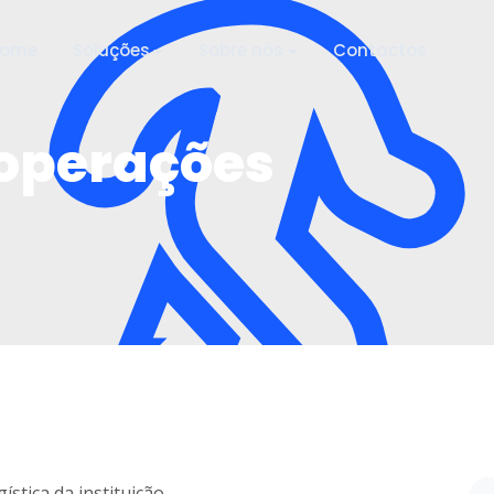
ome
Soluções
Sobre nós
Contactos
 operações
ística da instituição.